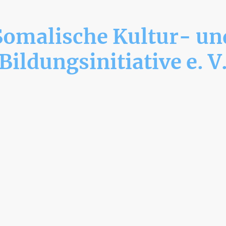
Somalische Kultur- un
Bildungsinitiative e. V
 uns für Bildung, Kultur, Integration und Rechte der somalischen Geme
 machen unsere Community sichtbar und schaffen Räume für Kinder, 
Familien.
tärken wir Zusammenhalt, Teilhabe und die aktive Mitgestaltung unsere